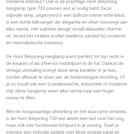
moderne interieur? Dan is de prachtige Horn Belysning
hanglamp type 729 precies wat je nodig hebt! Deze
stijlvolle lamp, uitgevoerd in een tijdloze creme witte kleur,
is een echte blikvanger die elegantie en sfeer toevoegt aan
elke ruimte. Het subtiele design straalt klassieke charme
uit, terwijl het strakke profiel naadloos aansluit bij moderne
en minimalistische interieurs.
De Horn Belysning hanglamp komt perfect tot zijn recht in
de keuken of als sfeervol middelpunt in de hal. Dankzij de
vintage uitstraling brengt deze lamp karakter in je huis,
zonder afbreuk te doen aan de hedendaagse inrichting. Of
je nu houdt van een Scandinavische, industriële of moderne
stijl, deze hanglamp weet elke ruimte naar een hoger
niveau te tillen.
Met de hoogwaardige afwerking en het duurzame ontwerp
is de Horn Belysning 729 niet alleen een lust voor het oog,
maar ook een functioneel lichtpunt in je woning. Geef je
interieur een stijlvolle update met deze vintage parel en