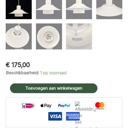
€
175,00
Beschikbaarheid:
1 op voorraad
Horn
Toevoegen aan winkelwagen
Belysning
type
729
hanglamp
aantal