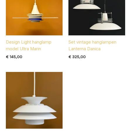
Design Light hanglamp
Set vintage hanglampen
model Ultra Marin
Lanterna Danica
€
145,00
€
325,00