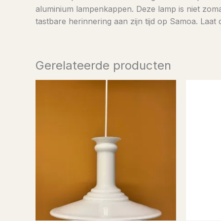
aluminium lampenkappen. Deze lamp is niet zomaa
tastbare herinnering aan zijn tijd op Samoa. Laat
Gerelateerde producten