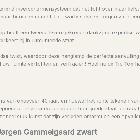
rend meerschermensysteem dat het licht over maar liefst 6
 naar beneden gericht. De zwarte schalen zorgen voor een z
amp heeft een tweede leven gekregen dankzij de expertise v
erkeert hij in uitmuntende staat.
ijdse twist, waardoor deze hanglamp de perfecte aanvulling
l uw ruimte verlichten en verfraaien! Haal nu de Tip Top ha
enis van ongeveer 40 jaar, en hoewel het lichte tekenen van
gepoedercoat en verkeren in een zeer goede staat, en ook b
ctioneel stuk kunst dat zijn verleden omarmt en een opval
 Jørgen Gammelgaard zwart