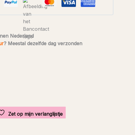
nen Nederland
ur
? Meestal dezelfde dag verzonden
Zet op mijn verlanglijstje