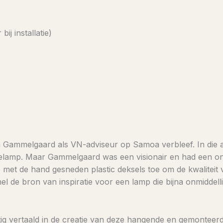
ij installatie)
en Gammelgaard als VN-adviseur op Samoa verbleef. In die af
ielamp. Maar Gammelgaard was een visionair en had een on
met de hand gesneden plastic deksels toe om de kwaliteit va
snel de bron van inspiratie voor een lamp die bijna onmidde
htig vertaald in de creatie van deze hangende en gemontee