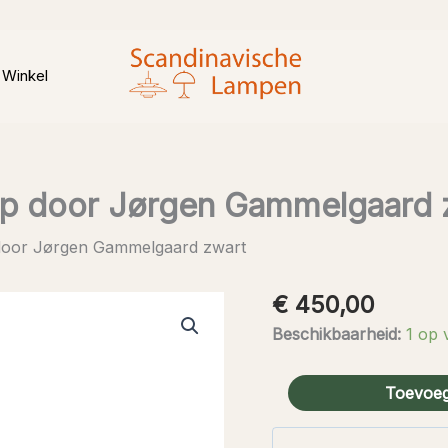
Winkel
mp door Jørgen Gammelgaard 
door Jørgen Gammelgaard zwart
€
450,00
Beschikbaarheid:
1 op 
Vintage
Toevoeg
Tip
Top