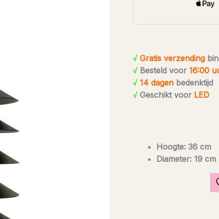
hanglamp
door
Jørgen
Gammelgaard
zwart
√
Gratis verzending
bin
aantal
√
Besteld voor
16:00 u
√
14 dagen
bedenktijd
√
Geschikt voor
LED
Hoogte: 36 cm
Diameter: 19 cm