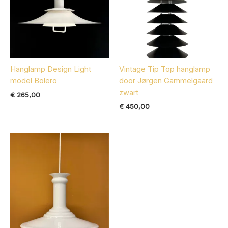
Hanglamp Design Light
Vintage Tip Top hanglamp
model Bolero
door Jørgen Gammelgaard
zwart
€
265,00
€
450,00