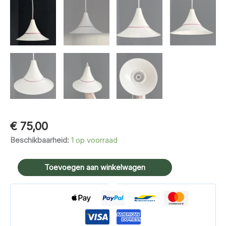
€
75,00
Beschikbaarheid:
1 op voorraad
Design
Toevoegen aan winkelwagen
Light
hanglamp
model
Riva
met