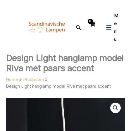
Ga
naar
M
de
inhoud
e
Zoeken
n
u
Design Light hanglamp model
Riva met paars accent
Home
Producten
Design Light hanglamp model Riva met paars accent