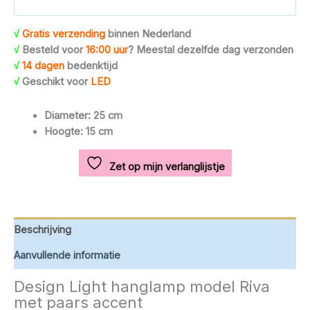
paars
accent
√
Gratis verzending
binnen Nederland
aantal
√
Besteld voor
16:00 uur
? Meestal dezelfde dag verzonden
√
14 dagen
bedenktijd
√
Geschikt voor
LED
Diameter: 25 cm
Hoogte: 15 cm
Zet op mijn verlanglijstje
Beschrijving
Aanvullende informatie
Design Light hanglamp model Riva
met paars accent