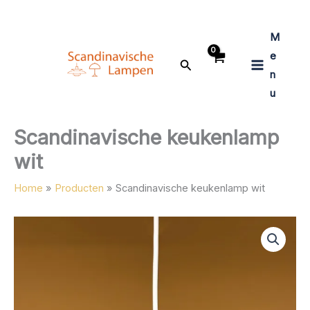
Ga
naar
M
de
inhoud
e
Zoeken
n
u
Scandinavische keukenlamp
wit
Home
Producten
Scandinavische keukenlamp wit