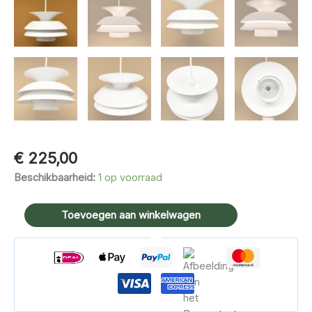
€
225,00
Beschikbaarheid:
1 op voorraad
Scandinavische
Toevoegen aan winkelwagen
keukenlamp
wit
aantal