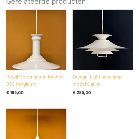
Gerelateerde producten
Royal Copenhagen Mythos
Design-Light hanglamp
350 hanglamp
model Carina
€
195,00
€
285,00