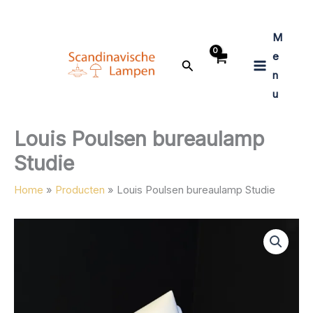
Ga
naar
M
de
inhoud
e
Zoeken
n
u
Louis Poulsen bureaulamp
Studie
Home
Producten
Louis Poulsen bureaulamp Studie