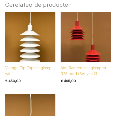
Gerelateerde producten
Vintage Tip Top hanglamp
Abo Randers hanglampen
wit
R28 rood (Set van 2)
€
450,00
€
495,00