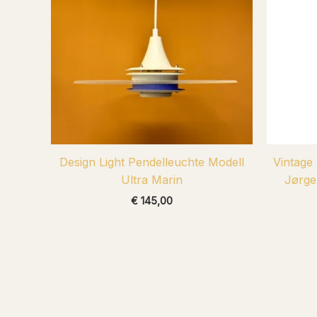
Design Light Pendelleuchte Modell
Vintage
Ultra Marin
Jørge
€
145,00