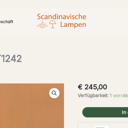
schäft
T1242
€
245,00
Verfügbarkeit:
1 vorräti
Belid
In
Hängelampe
type