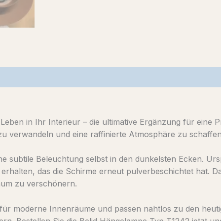
eben in Ihr Interieur – die ultimative Ergänzung für eine
 verwandeln und eine raffinierte Atmosphäre zu schaffen
ne subtile Beleuchtung selbst in den dunkelsten Ecken. Ur
rhalten, das die Schirme erneut pulverbeschichtet hat. Da
Raum zu verschönern.
für moderne Innenräume und passen nahtlos zu den heutige
chern. Bestellen Sie die Belid Hängelampe Typ T1242 jetzt 