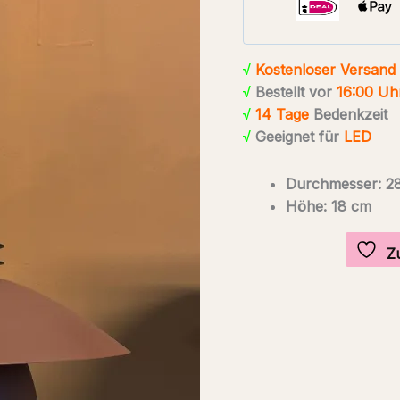
T1242
Menge
√
Kostenloser Versand
√
Bestellt vor
16:00 Uh
√
14 Tage
Bedenkzeit
√
Geeignet für
LED
Durchmesser: 2
Höhe: 18 cm
Z